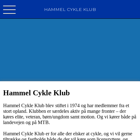
HAMMEL CYKLE KLUB
Hammel Cykle Klub
Hammel Cykle Klub blev stiftet i 1974 og har medlemmer fra et
stort opland. Klubben er særdeles aktiv på mange fronter – der
køres elite, veteran, børn/ungdom samt motion. Og vi kører både på
landevejen og på MTB.
Hammel Cykle Klub er for alle der elsker at cykle, og vi vil gerne
tiltrække og fastholde både de der vil køre som licensryttere, og