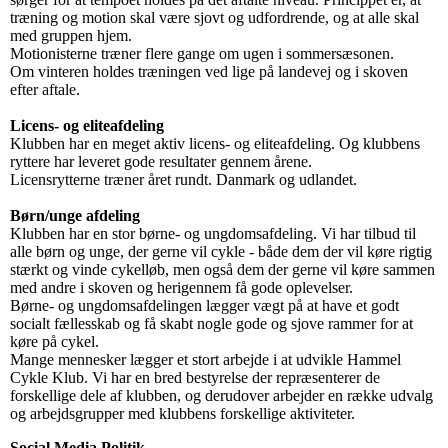
træning og motion skal være sjovt og udfordrende, og at alle skal
med gruppen hjem.
Motionisterne træner flere gange om ugen i sommersæsonen.
Om vinteren holdes træningen ved lige på landevej og i skoven
efter aftale.
Licens- og eliteafdeling
Klubben har en meget aktiv licens- og eliteafdeling. Og klubbens
ryttere har leveret gode resultater gennem årene.
Licensrytterne træner året rundt.
Danmark og udlandet.
Børn/unge afdeling
Klubben har en stor børne- og ungdomsafdeling. Vi har tilbud til
alle børn og unge, der gerne vil cykle - både dem der vil køre rigtig
stærkt og vinde cykelløb, men også dem der gerne vil køre sammen
med andre i skoven og herigennem få gode oplevelser.
Børne- og ungdomsafdelingen lægger vægt på at have et godt
socialt fællesskab og få skabt nogle gode og sjove rammer for at
køre på cykel.
Mange mennesker lægger et stort arbejde i at udvikle Hammel
Cykle Klub. Vi har en bred bestyrelse der repræsenterer de
forskellige dele af klubben, og derudover arbejder en række udvalg
og arbejdsgrupper med klubbens forskellige aktiviteter.
Social Media Politik