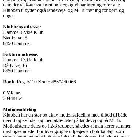
dem der vil køre som motionister, og vi har træninger for alle.
Klubben tilbyder også landevejs- og MTB-træning for børn og
unge.
Klubbens adresse:
Hammel Cykle Klub
Stadionvej 5
8450
Hammel
Faktura-adresse:
Hammel Cykle Klub
Rådyrvej 16
8450 Hammel
Bank
: Reg. 6110 Konto 4860440066
CVR nr.
30448154
Motionsafdeling
Klubben har en stor og aktiv motionsafdeling med tilbud til både
mænd og kvinder og med aktiviteter på landevej og på MTB.
Motionisterne deles op i 2-3 grupper, således at man kører sammen
med ligesindede. For hver gruppe udpeges en holdkaptajn som
sørger for at tempoet holdes på det aftalte niveau. Princippet er, at